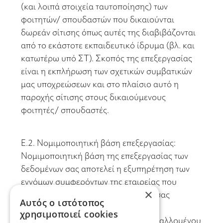
(και λοιπά στοιχεία ταυτοποίησης) των
φοιτητών/ σπουδαστών που δικαιούνται
δωρεάν σίτισης όπως αυτές της διαβιβάζονται
από το εκάστοτε εκπαιδευτικό ίδρυμα (βλ. και
κατωτέρω υπό ΣΤ). Σκοπός της επεξεργασίας
είναι η εκπλήρωση των σχετικών συμβατικών
μας υποχρεώσεων και στο πλαίσιο αυτό η
παροχής σίτισης στους δικαιούμενους
φοιτητές/ σπουδαστές.
Ε.2. Νομιμοποιητική βάση επεξεργασίας:
Νομιμοποιητική βάση της επεξεργασίας των
δεδομένων σας αποτελεί η εξυπηρέτηση των
εννόμων συμφερόντων της εταιρείας που
×
συνίστανται στην ανάγκη προσήκουσας
Αυτός ο ιστότοπος
εκπλήρωσης των υποχρεώσεων που
χρησιμοποιεί cookies
αναλαμβάνουμε έναντι του αντισυμβαλλομένου