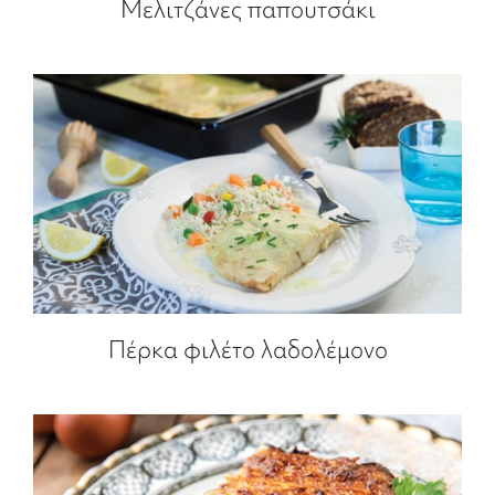
Μελιτζάνες παπουτσάκι
Πέρκα φιλέτο λαδολέμονο