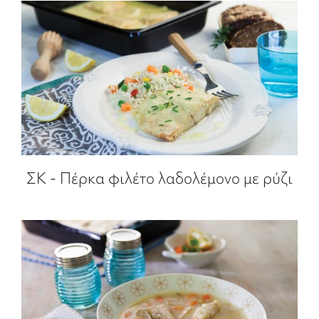
ΣΚ - Πέρκα φιλέτο λαδολέμονο με ρύζι