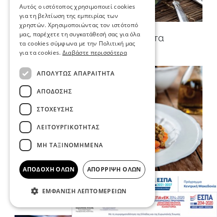
Αυτός ο ιστότοπος χρησιμοποιεί cookies
για τη βελτίωση της εμπειρίας των
χρηστών. Χρησιμοποιώντας τον ιστότοπό
μας, παρέχετε τη συγκατάθεσή σας για όλα
Μουσακάς με τυρί φέτα
τα cookies σύμφωνα με την Πολιτική μας
για τα cookies.
Διαβάστε περισσότερα
ΑΠΟΛΎΤΩΣ ΑΠΑΡΑΊΤΗΤΑ
ΑΠΌΔΟΣΗΣ
ΣΤΌΧΕΥΣΗΣ
ΛΕΙΤΟΥΡΓΙΚΌΤΗΤΑΣ
ΜΗ ΤΑΞΙΝΟΜΗΜΈΝΑ
ΑΠΟΔΟΧΉ ΌΛΩΝ
ΑΠΌΡΡΙΨΗ ΌΛΩΝ
Κοκκινιστό κρέας με αρακά
ΕΜΦΆΝΙΣΗ ΛΕΠΤΟΜΕΡΕΙΏΝ