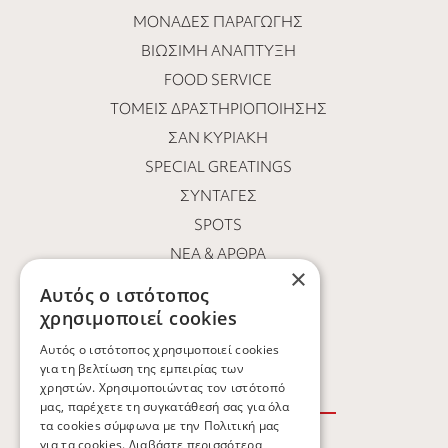
ΜΟΝΆΔΕΣ ΠΑΡΑΓΩΓΉΣ
ΒΙΏΣΙΜΗ ΑΝΆΠΤΥΞΗ
FOOD SERVICE
ΤΟΜΕΊΣ ΔΡΑΣΤΗΡΙΟΠΟΊΗΣΗΣ
ΣΑΝ ΚΥΡΙΑΚΉ
SPECIAL GREATINGS
ΣΥΝΤΑΓΈΣ
SPOTS
ΝΕΑ & ΑΡΘΡΑ
×
ΟΙ ΆΝΘΡΩΠΟΙ ΜΑΣ
Αυτός ο ιστότοπος
ΕΥΚΑΙΡΊΕΣ ΚΑΡΙΈΡΑΣ
χρησιμοποιεί cookies
ΕΠΙΚΟΙΝΩΝΙΑ
Αυτός ο ιστότοπος χρησιμοποιεί cookies
για τη βελτίωση της εμπειρίας των
χρηστών. Χρησιμοποιώντας τον ιστότοπό
μας, παρέχετε τη συγκατάθεσή σας για όλα
τα cookies σύμφωνα με την Πολιτική μας
για τα cookies.
Διαβάστε περισσότερα