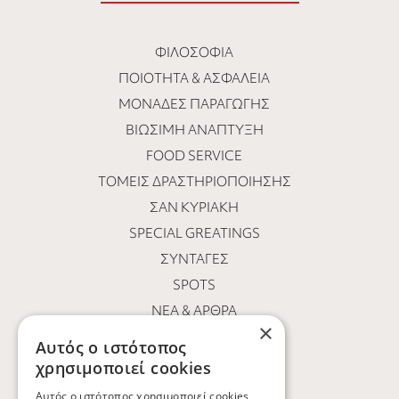
ΦΙΛΟΣΟΦΊΑ
ΠΟΙΌΤΗΤΑ & ΑΣΦΆΛΕΙΑ
ΜΟΝΆΔΕΣ ΠΑΡΑΓΩΓΉΣ
ΒΙΏΣΙΜΗ ΑΝΆΠΤΥΞΗ
FOOD SERVICE
ΤΟΜΕΊΣ ΔΡΑΣΤΗΡΙΟΠΟΊΗΣΗΣ
ΣΑΝ ΚΥΡΙΑΚΉ
SPECIAL GREATINGS
ΣΥΝΤΑΓΈΣ
SPOTS
ΝΕΑ & ΑΡΘΡΑ
×
ΟΙ ΆΝΘΡΩΠΟΙ ΜΑΣ
Αυτός ο ιστότοπος
ΕΥΚΑΙΡΊΕΣ ΚΑΡΙΈΡΑΣ
χρησιμοποιεί cookies
ΕΠΙΚΟΙΝΩΝΙΑ
Αυτός ο ιστότοπος χρησιμοποιεί cookies