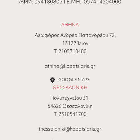
ΑΦΜ: 094180805 ΓΕ.ΜΗ.: 057414504000
ΑΘΗΝΑ
Λεωφόρος Ανδρέα Παπανδρέου 72,
13122 Ίλιον
Τ. 2105710480
athina@kobatsiaris.gr
GOOGLE MAPS
ΘΕΣΣΑΛΟΝΙΚΗ
Πολυτεχνείου 31,
54626 Θεσσαλονίκη
Τ. 2310541700
thessaloniki@kobatsiaris.gr