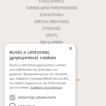
FOOD SERVICE
ΤΟΜΕΊΣ ΔΡΑΣΤΗΡΙΟΠΟΊΗΣΗΣ
ΣΑΝ ΚΥΡΙΑΚΉ
SPECIAL GREATINGS
ΣΥΝΤΑΓΈΣ
SPOTS
ΝΕΑ & ΑΡΘΡΑ
×
ΟΙ ΆΝΘΡΩΠΟΙ ΜΑΣ
Αυτός ο ιστότοπος
ΕΥΚΑΙΡΊΕΣ ΚΑΡΙΈΡΑΣ
χρησιμοποιεί cookies
ΕΠΙΚΟΙΝΩΝΙΑ
Αυτός ο ιστότοπος χρησιμοποιεί cookies
για τη βελτίωση της εμπειρίας των
χρηστών. Χρησιμοποιώντας τον ιστότοπό
μας, παρέχετε τη συγκατάθεσή σας για όλα
τα cookies σύμφωνα με την Πολιτική μας
για τα cookies.
Διαβάστε περισσότερα
ΟΡΟΙ ΧΡΗΣΗΣ
ΑΠΟΛΎΤΩΣ ΑΠΑΡΑΊΤΗΤΑ
ΠΟΛΙΤΙΚΗ ΑΠΟΡΡΗΤΟΥ