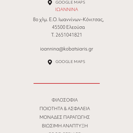
GOOGLE MAPS
ΙΩΑΝΝΙΝΑ
8ο χλμ. Ε.Ο. Ιωαννίνων-Κόνιτσας,
45500 Ελεούσα
Τ. 2651041821
ioannina@kobatsiaris.gr
GOOGLE MAPS
ΦΙΛΟΣΟΦΊΑ
ΠΟΙΌΤΗΤΑ & ΑΣΦΆΛΕΙΑ
ΜΟΝΆΔΕΣ ΠΑΡΑΓΩΓΉΣ
ΒΙΏΣΙΜΗ ΑΝΆΠΤΥΞΗ