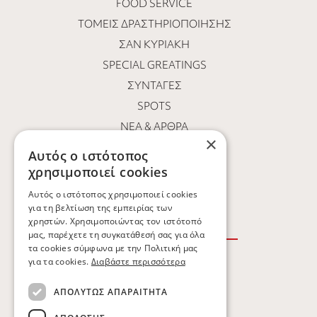
FOOD SERVICE
ΤΟΜΕΊΣ ΔΡΑΣΤΗΡΙΟΠΟΊΗΣΗΣ
ΣΑΝ ΚΥΡΙΑΚΉ
SPECIAL GREATINGS
ΣΥΝΤΑΓΈΣ
SPOTS
ΝΕΑ & ΑΡΘΡΑ
×
ΟΙ ΆΝΘΡΩΠΟΙ ΜΑΣ
Αυτός ο ιστότοπος
ΕΥΚΑΙΡΊΕΣ ΚΑΡΙΈΡΑΣ
χρησιμοποιεί cookies
ΕΠΙΚΟΙΝΩΝΙΑ
Αυτός ο ιστότοπος χρησιμοποιεί cookies
για τη βελτίωση της εμπειρίας των
χρηστών. Χρησιμοποιώντας τον ιστότοπό
μας, παρέχετε τη συγκατάθεσή σας για όλα
τα cookies σύμφωνα με την Πολιτική μας
για τα cookies.
Διαβάστε περισσότερα
ΟΡΟΙ ΧΡΗΣΗΣ
ΑΠΟΛΎΤΩΣ ΑΠΑΡΑΊΤΗΤΑ
ΠΟΛΙΤΙΚΗ ΑΠΟΡΡΗΤΟΥ