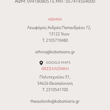
ΑΦΜ: 094180805 ΓΕ.ΜΗ.: 057414504000
ΑΘΗΝΑ
Λεωφόρος Ανδρέα Παπανδρέου 72,
13122 Ίλιον
Τ. 2105710480
athina@kobatsiaris.gr
GOOGLE MAPS
ΘΕΣΣΑΛΟΝΙΚΗ
Πολυτεχνείου 31,
54626 Θεσσαλονίκη
Τ. 2310541700
thessaloniki@kobatsiaris.gr