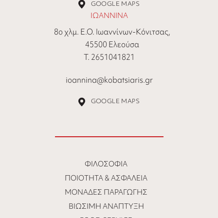
GOOGLE MAPS
ΙΩΑΝΝΙΝΑ
8ο χλμ. Ε.Ο. Ιωαννίνων-Κόνιτσας,
45500 Ελεούσα
Τ. 2651041821
ioannina@kobatsiaris.gr
GOOGLE MAPS
ΦΙΛΟΣΟΦΊΑ
ΠΟΙΌΤΗΤΑ & ΑΣΦΆΛΕΙΑ
ΜΟΝΆΔΕΣ ΠΑΡΑΓΩΓΉΣ
ΒΙΏΣΙΜΗ ΑΝΆΠΤΥΞΗ