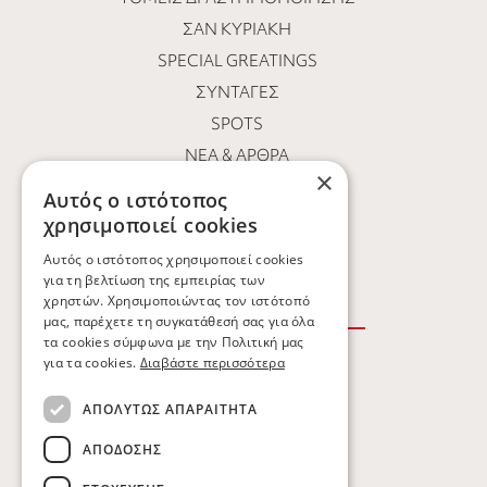
ΣΑΝ ΚΥΡΙΑΚΉ
SPECIAL GREATINGS
ΣΥΝΤΑΓΈΣ
SPOTS
ΝΕΑ & ΑΡΘΡΑ
×
ΟΙ ΆΝΘΡΩΠΟΙ ΜΑΣ
Αυτός ο ιστότοπος
ΕΥΚΑΙΡΊΕΣ ΚΑΡΙΈΡΑΣ
χρησιμοποιεί cookies
ΕΠΙΚΟΙΝΩΝΙΑ
Αυτός ο ιστότοπος χρησιμοποιεί cookies
για τη βελτίωση της εμπειρίας των
χρηστών. Χρησιμοποιώντας τον ιστότοπό
μας, παρέχετε τη συγκατάθεσή σας για όλα
τα cookies σύμφωνα με την Πολιτική μας
για τα cookies.
Διαβάστε περισσότερα
ΟΡΟΙ ΧΡΗΣΗΣ
ΑΠΟΛΎΤΩΣ ΑΠΑΡΑΊΤΗΤΑ
ΠΟΛΙΤΙΚΗ ΑΠΟΡΡΗΤΟΥ
ΑΠΌΔΟΣΗΣ
ΠΟΛΙΤΙΚΗ COOKIES