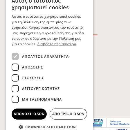
Αυτός ο ιστότοπος
ΕΥΚΑΙΡΊΕΣ ΚΑΡΙΈΡΑΣ
χρησιμοποιεί cookies
ΕΠΙΚΟΙΝΩΝΙΑ
Αυτός ο ιστότοπος χρησιμοποιεί cookies
για τη βελτίωση της εμπειρίας των
χρηστών. Χρησιμοποιώντας τον ιστότοπό
μας, παρέχετε τη συγκατάθεσή σας για όλα
τα cookies σύμφωνα με την Πολιτική μας
για τα cookies.
Διαβάστε περισσότερα
ΟΡΟΙ ΧΡΗΣΗΣ
ΑΠΟΛΎΤΩΣ ΑΠΑΡΑΊΤΗΤΑ
ΠΟΛΙΤΙΚΗ ΑΠΟΡΡΗΤΟΥ
ΑΠΌΔΟΣΗΣ
ΠΟΛΙΤΙΚΗ COOKIES
ΣΤΌΧΕΥΣΗΣ
ΛΕΙΤΟΥΡΓΙΚΌΤΗΤΑΣ
Copyright © Kobatsiaris 2026
ΜΗ ΤΑΞΙΝΟΜΗΜΈΝΑ
ΑΠΟΔΟΧΉ ΌΛΩΝ
ΑΠΌΡΡΙΨΗ ΌΛΩΝ
ΕΜΦΆΝΙΣΗ ΛΕΠΤΟΜΕΡΕΙΏΝ