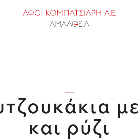
υτζουκάκια μ
και ρύζι