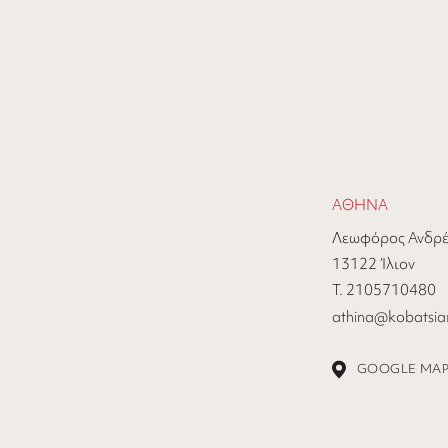
ΑΘΗΝΑ
Λεωφόρος Ανδρέ
13122 Ίλιον
Τ. 2105710480
athina@kobatsiar
GOOGLE MA