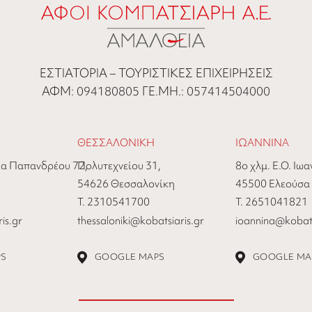
ΕΣΤΙΑΤΟΡΙΑ – ΤΟΥΡΙΣΤΙΚΕΣ ΕΠΙΧΕΙΡΗΣΕΙΣ
ΑΦΜ: 094180805 ΓΕ.ΜΗ.: 057414504000
ΘΕΣΣΑΛΟΝΙΚΗ
ΙΩΑΝΝΙΝΑ
α Παπανδρέου 72,
Πολυτεχνείου 31,
8ο χλμ. Ε.Ο. Ιω
54626 Θεσσαλονίκη
45500 Ελεούσα
Τ. 2310541700
Τ. 2651041821
is.gr
thessaloniki@kobatsiaris.gr
ioannina@kobats
PS
GOOGLE MAPS
GOOGLE MA