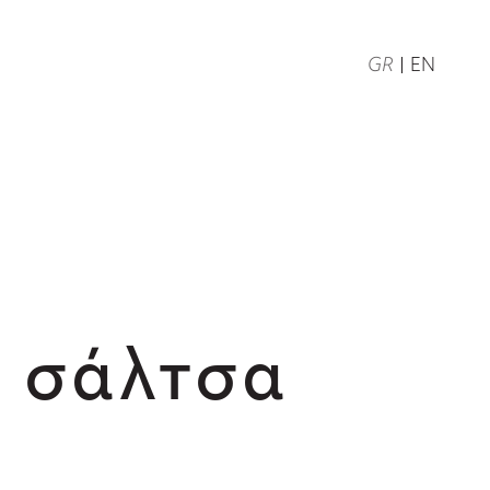
GR
EN
ε σάλτσα