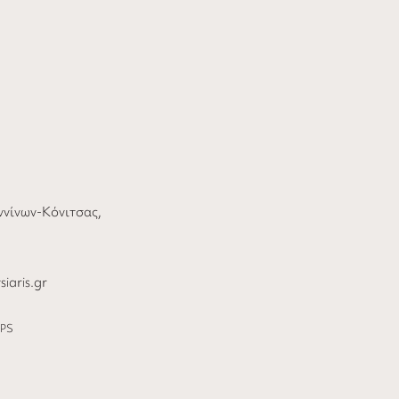
αννίνων-Κόνιτσας,
iaris.gr
PS