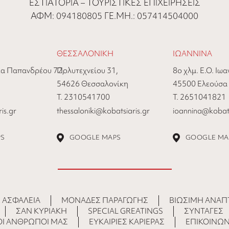
ΕΣΤΙΑΤΟΡΙΑ – ΤΟΥΡΙΣΤΙΚΕΣ ΕΠΙΧΕΙΡΗΣΕΙΣ
ΑΦΜ: 094180805 ΓΕ.ΜΗ.: 057414504000
ΘΕΣΣΑΛΟΝΙΚΗ
ΙΩΑΝΝΙΝΑ
α Παπανδρέου 72,
Πολυτεχνείου 31,
8ο χλμ. Ε.Ο. Ιω
54626 Θεσσαλονίκη
45500 Ελεούσα
Τ. 2310541700
Τ. 2651041821
is.gr
thessaloniki@kobatsiaris.gr
ioannina@kobats
PS
GOOGLE MAPS
GOOGLE MA
 ΑΣΦΆΛΕΙΑ
ΜΟΝΆΔΕΣ ΠΑΡΑΓΩΓΉΣ
ΒΙΏΣΙΜΗ ΑΝΆΠ
ΣΑΝ ΚΥΡΙΑΚΉ
SPECIAL GREATINGS
ΣΥΝΤΑΓΈΣ
ΟΙ ΆΝΘΡΩΠΟΙ ΜΑΣ
ΕΥΚΑΙΡΊΕΣ ΚΑΡΙΈΡΑΣ
ΕΠΙΚΟΙΝΩΝ