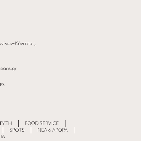
αννίνων-Κόνιτσας,
iaris.gr
PS
ΤΥΞΗ
FOOD SERVICE
SPOTS
ΝΕΑ & ΑΡΘΡΑ
ΙΑ