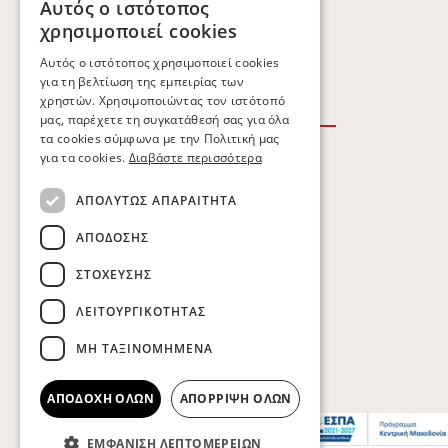
Αυτός ο ιστότοπος
ΕΥΚΑΙΡΊΕΣ ΚΑΡΙΈΡΑΣ
χρησιμοποιεί cookies
ΕΠΙΚΟΙΝΩΝΙΑ
Αυτός ο ιστότοπος χρησιμοποιεί cookies
για τη βελτίωση της εμπειρίας των
χρηστών. Χρησιμοποιώντας τον ιστότοπό
μας, παρέχετε τη συγκατάθεσή σας για όλα
τα cookies σύμφωνα με την Πολιτική μας
για τα cookies.
Διαβάστε περισσότερα
ΟΡΟΙ ΧΡΗΣΗΣ
ΑΠΟΛΎΤΩΣ ΑΠΑΡΑΊΤΗΤΑ
ΠΟΛΙΤΙΚΗ ΑΠΟΡΡΗΤΟΥ
ΑΠΌΔΟΣΗΣ
ΠΟΛΙΤΙΚΗ COOKIES
ΣΤΌΧΕΥΣΗΣ
ΛΕΙΤΟΥΡΓΙΚΌΤΗΤΑΣ
Copyright © Kobatsiaris 2026
ΜΗ ΤΑΞΙΝΟΜΗΜΈΝΑ
ΑΠΟΔΟΧΉ ΌΛΩΝ
ΑΠΌΡΡΙΨΗ ΌΛΩΝ
ΕΜΦΆΝΙΣΗ ΛΕΠΤΟΜΕΡΕΙΏΝ