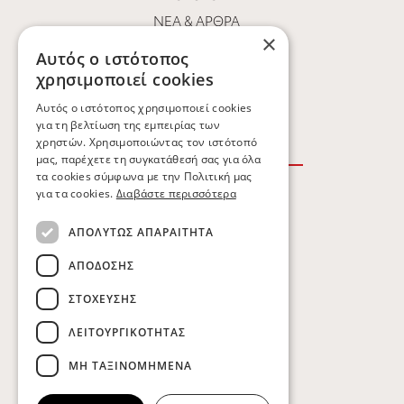
ΝΕΑ & ΑΡΘΡΑ
×
ΟΙ ΆΝΘΡΩΠΟΙ ΜΑΣ
Αυτός ο ιστότοπος
ΕΥΚΑΙΡΊΕΣ ΚΑΡΙΈΡΑΣ
χρησιμοποιεί cookies
ΕΠΙΚΟΙΝΩΝΙΑ
Αυτός ο ιστότοπος χρησιμοποιεί cookies
για τη βελτίωση της εμπειρίας των
χρηστών. Χρησιμοποιώντας τον ιστότοπό
μας, παρέχετε τη συγκατάθεσή σας για όλα
τα cookies σύμφωνα με την Πολιτική μας
για τα cookies.
Διαβάστε περισσότερα
ΟΡΟΙ ΧΡΗΣΗΣ
ΑΠΟΛΎΤΩΣ ΑΠΑΡΑΊΤΗΤΑ
ΠΟΛΙΤΙΚΗ ΑΠΟΡΡΗΤΟΥ
ΑΠΌΔΟΣΗΣ
ΠΟΛΙΤΙΚΗ COOKIES
ΣΤΌΧΕΥΣΗΣ
ΛΕΙΤΟΥΡΓΙΚΌΤΗΤΑΣ
Copyright © Kobatsiaris 2026
ΜΗ ΤΑΞΙΝΟΜΗΜΈΝΑ