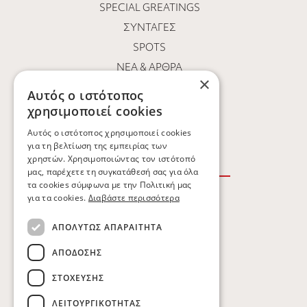
SPECIAL GREATINGS
ΣΥΝΤΑΓΈΣ
SPOTS
ΝΕΑ & ΑΡΘΡΑ
×
ΟΙ ΆΝΘΡΩΠΟΙ ΜΑΣ
Αυτός ο ιστότοπος
ΕΥΚΑΙΡΊΕΣ ΚΑΡΙΈΡΑΣ
χρησιμοποιεί cookies
ΕΠΙΚΟΙΝΩΝΙΑ
Αυτός ο ιστότοπος χρησιμοποιεί cookies
για τη βελτίωση της εμπειρίας των
χρηστών. Χρησιμοποιώντας τον ιστότοπό
μας, παρέχετε τη συγκατάθεσή σας για όλα
τα cookies σύμφωνα με την Πολιτική μας
για τα cookies.
Διαβάστε περισσότερα
ΟΡΟΙ ΧΡΗΣΗΣ
ΑΠΟΛΎΤΩΣ ΑΠΑΡΑΊΤΗΤΑ
ΠΟΛΙΤΙΚΗ ΑΠΟΡΡΗΤΟΥ
ΑΠΌΔΟΣΗΣ
ΠΟΛΙΤΙΚΗ COOKIES
ΣΤΌΧΕΥΣΗΣ
ΛΕΙΤΟΥΡΓΙΚΌΤΗΤΑΣ
Copyright © Kobatsiaris 2026