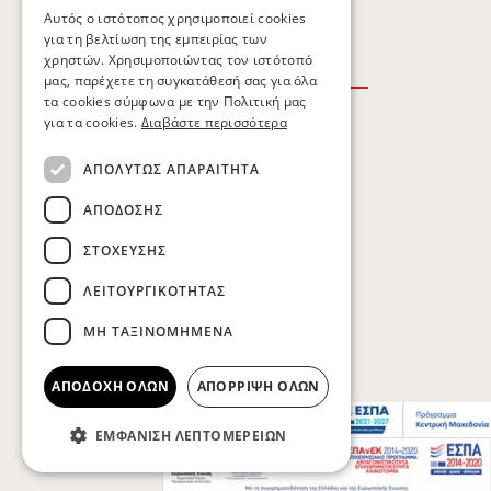
ΕΠΙΚΟΙΝΩΝΙΑ
Αυτός ο ιστότοπος χρησιμοποιεί cookies
για τη βελτίωση της εμπειρίας των
χρηστών. Χρησιμοποιώντας τον ιστότοπό
μας, παρέχετε τη συγκατάθεσή σας για όλα
τα cookies σύμφωνα με την Πολιτική μας
για τα cookies.
Διαβάστε περισσότερα
ΟΡΟΙ ΧΡΗΣΗΣ
ΑΠΟΛΎΤΩΣ ΑΠΑΡΑΊΤΗΤΑ
ΠΟΛΙΤΙΚΗ ΑΠΟΡΡΗΤΟΥ
ΑΠΌΔΟΣΗΣ
ΠΟΛΙΤΙΚΗ COOKIES
ΣΤΌΧΕΥΣΗΣ
ΛΕΙΤΟΥΡΓΙΚΌΤΗΤΑΣ
Copyright © Kobatsiaris 2026
ΜΗ ΤΑΞΙΝΟΜΗΜΈΝΑ
ΑΠΟΔΟΧΉ ΌΛΩΝ
ΑΠΌΡΡΙΨΗ ΌΛΩΝ
ΕΜΦΆΝΙΣΗ ΛΕΠΤΟΜΕΡΕΙΏΝ