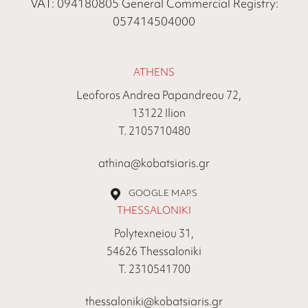
VAT: 094180805 General Commercial Registry:
057414504000
ATHENS
Leoforos Andrea Papandreou 72,
13122 Ilion
Τ. 2105710480
athina@kobatsiaris.gr
GOOGLE MAPS
THESSALONIKI
Polytexneiou 31,
54626 Thessaloniki
Τ. 2310541700
thessaloniki@kobatsiaris.gr