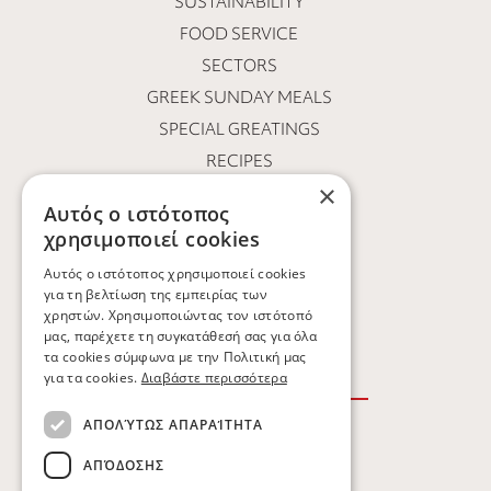
SUSTAINABILITY
FOOD SERVICE
SECTORS
GREEK SUNDAY MEALS
SPECIAL GREATINGS
RECIPES
×
SPOTS
Αυτός ο ιστότοπος
NEWS & ARTICLES
χρησιμοποιεί cookies
OUR PEOPLE
Αυτός ο ιστότοπος χρησιμοποιεί cookies
CAREER OPPORTUNITIES
για τη βελτίωση της εμπειρίας των
χρηστών. Χρησιμοποιώντας τον ιστότοπό
CONTACT
μας, παρέχετε τη συγκατάθεσή σας για όλα
τα cookies σύμφωνα με την Πολιτική μας
για τα cookies.
Διαβάστε περισσότερα
ΑΠΟΛΎΤΩΣ ΑΠΑΡΑΊΤΗΤΑ
TERMS OF USE
ΑΠΌΔΟΣΗΣ